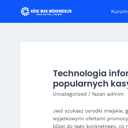
İçeriğe
atla
Kurum
Technologia info
popularnych kasy
Uncategorized
/ Yazan
admim
Jesli szukasz osrodki miejskie,
wyjatkowymi ofertami promocyj
blizej do tego konkretnego, co