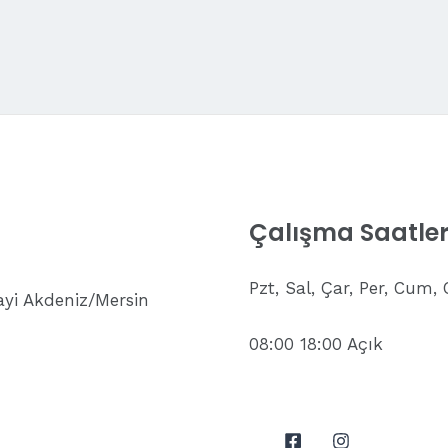
Çalışma Saatler
Pzt, Sal, Çar, Per, Cum,
nayi Akdeniz/Mersin
08:00 18:00 Açık