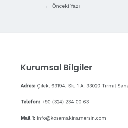
Yazı
←
Önceki Yazı
gezinmesi
Kurumsal Bilgiler
Adres:
Çilek, 63194. Sk. 1 A, 33020 Tırmıl Sa
Telefon:
+90 (324) 234 00 63
Mail 1:
info@kosemakinamersin.com