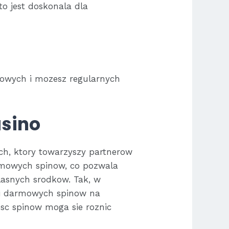
to jest doskonala dla
nowych i mozesz regularnych
sino
ch, ktory towarzyszy partnerow
rmowych spinow, co pozwala
asnych srodkow. Tak, w
ki darmowych spinow na
osc spinow moga sie roznic