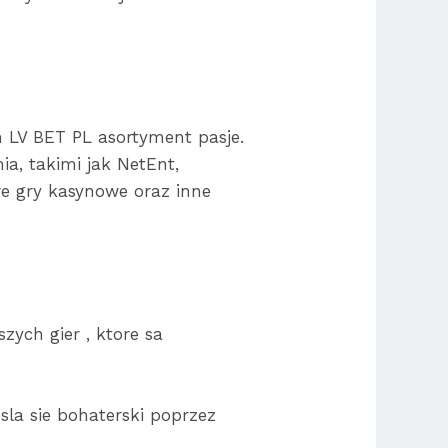
om
LV BET PL
asortyment pasje.
, takimi jak NetEnt,
we gry kasynowe oraz inne
zych gier , ktore sa
la sie bohaterski poprzez