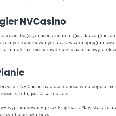
gier NVCasino
najbardziej bogatym asortymentem gier, dadza gracz
a roznymi renomowanymi dostawcami oprogramowania
latforma oferuje niesamowite przedzial czasowy, stolo
ianie
rzysci z NV Casino bylo dostepnosc w najpopularniejs
wiecie. Tutaj jest kilka rodzaje:
owy wyprodukowany przez Pragmatic Play, ktory rozros
zesz symbolom skarbow.