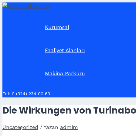
İçeriğe
atla
Kurumsal
Faaliyet Alanları
Makina Parkuru
Tel: 0 (324) 234 00 63
Die Wirkungen von Turinabo
Uncategorized
/ Yazan
admim